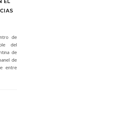
N EL
CIAS
entro de
ble del
ntina de
panel de
ce entre