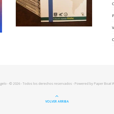
C
V
C
Angelo - © 2026 - Todos los derechos reservados - Powered by
Paper Boat 
VOLVER ARRIBA