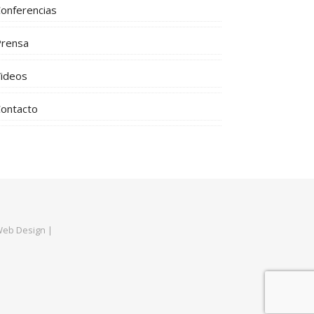
onferencias
Prensa
ideos
ontacto
Web Design
|