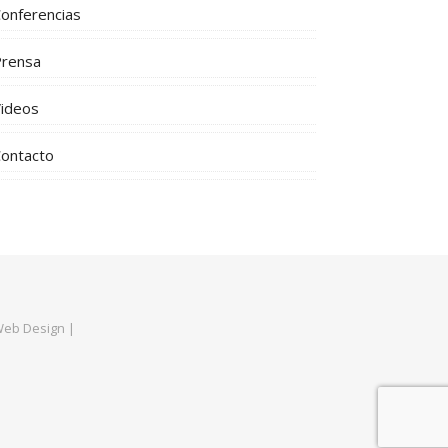
onferencias
Prensa
ideos
ontacto
Web Design
|