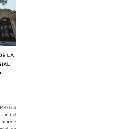
DE LA
RIAL
O
ENARSECS
icipé del
 Informe
onal de