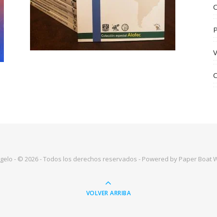
C
V
C
Angelo - © 2026 - Todos los derechos reservados - Powered by
Paper Boat 
VOLVER ARRIBA